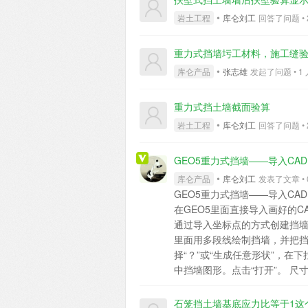
•
岩土工程
库仑刘工
回答了问题 • 2 
重力式挡墙圬工材料，施工缝
•
库仑产品
张志雄
发起了问题 • 1 人关
重力式挡土墙截面验算
•
岩土工程
库仑刘工
回答了问题 • 2 
GEO5重力式挡墙——导入CA
•
库仑产品
库仑刘工
发表了文章 • 0 
GEO5重力式挡墙——导入C
在GEO5里面直接导入画好的C
通过导入坐标点的方式创建挡墙。c
里面用多段线绘制挡墙，并把挡
择“？”或“生成任意形状”，在
中挡墙图形。点击“打开”。 尺
m，这里也选m。移动选项，一
似导入CAD的操作，只是读取
石笼挡土墙基底应力比等于1这