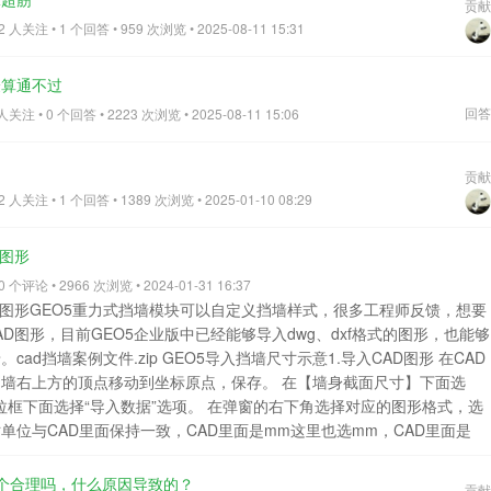
贡献
人关注 • 1 个回答 • 959 次浏览 • 2025-08-11 15:31
验算通不过
回答
注 • 0 个回答 • 2223 次浏览 • 2025-08-11 15:06
贡献
人关注 • 1 个回答 • 1389 次浏览 • 2025-01-10 08:29
D图形
个评论 • 2966 次浏览 • 2024-01-31 16:37
AD图形GEO5重力式挡墙模块可以自定义挡墙样式，很多工程师反馈，想要
AD图形，目前GEO5企业版中已经能够导入dwg、dxf格式的图形，也能够
ad挡墙案例文件.zip GEO5导入挡墙尺寸示意1.导入CAD图形 在CAD
墙右上方的顶点移动到坐标原点，保存。 在【墙身截面尺寸】下面选
下拉框下面选择“导入数据”选项。 在弹窗的右下角选择对应的图形格式，选
寸单位与CAD里面保持一致，CAD里面是mm这里也选mm，CAD里面是
定要选不偏移。确定之后即可导入挡墙样式。 导入成功2. 导入坐标点类
CAD图中的坐标点。把挡墙的xy坐标按图中示意，从①到⑩顺时针排列
个合理吗，什么原因导致的？
贡献