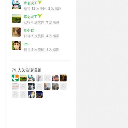
库仑沈工
获得
12
次赞同,
2
次感谢
库仑戚工
获得
8
次赞同,
3
次感谢
库仑赵
获得
5
次赞同,
4
次感谢
lml
获得
2
次赞同,
1
次感谢
79 人关注该话题