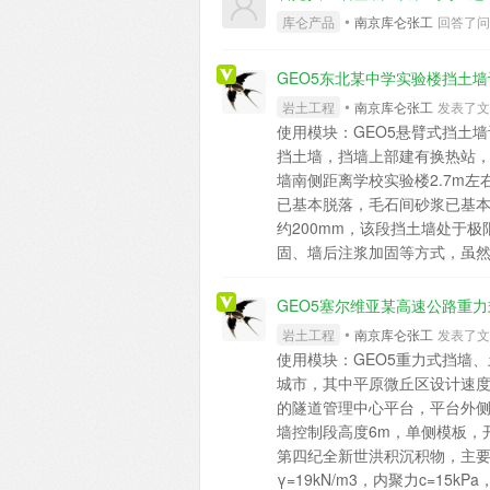
（可以在Excel中输好，复制
•
库仑产品
南京库仑张工
回答了问题 
述。3. 验算说明自定义挡墙
算】。施工缝验算本质是指定
GEO5东北某中学实验楼挡土墙
以将施工缝深度指定在挡墙变
•
底，即图中紫色加粗的线。导
岩土工程
南京库仑张工
发表了文章 
现抗滑移、抗倾覆功能，建议
使用模块：GEO5悬臂式挡
挡土墙，挡墙上部建有换热站
墙南侧距离学校实验楼2.7m左
已基本脱落，毛石间砂浆已基
约200mm，该段挡土墙处于
固、墙后注浆加固等方式，虽
控制严格、且墙底施工空间狭
生的正常学习生活，宜选用施
GEO5塞尔维亚某高速公路重
壁式挡土墙对既有毛石挡土墙
•
岩土工程
南京库仑张工
发表了文章 
3个钻孔，1#、2#勘察孔布置于
使用模块：GEO5重力式挡墙
填土，0.9~1.70m为中风化砂岩砂
城市，其中平原微丘区设计速度1
中风化砂岩。3#孔：0~3.10m
的隧道管理中心平台，平台外侧
4.70m~5.50m为强风化砂
墙控制段高度6m，单侧模板，
1.20m，最大冻深1.49m
第四纪全新世洪积沉积物，主要成
等级为II级；②粉质粘土，冻
γ=19kN/m3，内聚力c=15kP