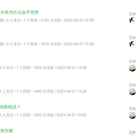
0.10g，特征周期为0.35s。设计地震分组为第一组，建筑场地类别为Ⅱ
变质砂岩和页岩MPs Sk**，天然重度γ=21.9kN/m3，完整岩石材料
扶壁式挡土墙设计，对既有毛石挡土墙中的砂浆层风化严重，扶壁式挡
质强度指数GSI=15，霍克布朗岩石参数mi=9，扰动因子D=0.5，以及中
力分布为什么会不光滑
碎砂浆层剔除后并采用高压水枪冲洗，然后用M15砂浆对缝隙填充密
贡献
重度γ=24.5kN/m3，完整岩石材料的单轴抗压强度σci=25MPa，地质强
• 2 人关注 • 1 个回答 • 2102 次浏览 • 2023-08-22 12:39
%后，方可进行新增扶壁式挡土墙的施工。挡土墙加固立面展开图挡土墙
数mi=12，扰动因子D=0.5，GN-200挖掘类别为Ⅳ-Ⅵ。该工点根据
墙立板及底板配筋图 2-2 剖面挡土墙立板及底板配筋图3-3 剖
B类，S=1.2，根据地勘提供的资料，水平地震力系数kh=0.09。三、设计方
、设计成果分析验算 采用南京库仑GEO5岩土设计分析软件，对墙前扶
该重力式挡墙设计采用规范为欧洲标准Euro Code7，DA2。该边坡
贡献
滑移稳定性，承载能力，截面强度验算及整体稳定性均满足要求。墙前扶
Euro Code7，DA3。采用欧标C30/37混凝土，混凝土耐久性指标为
• 2 人关注 • 1 个回答 • 1816 次浏览 • 2023-08-07 15:38
力验算结果截面强度验算结果外部稳定性验算结果五、施工效果 病害
00。 根据与地勘工程师及结构工程师的沟通，将采用GEO5对挡墙及临时
照片。 六、总结 现行的岩土设计软件，多数无法进行墙前扶壁式挡
布朗破坏准则参数转换为摩尔库伦参数进行计算。根据计算确定结构尺寸
GEO5的悬臂式挡土墙设计模块有这个模型，而且操作简单，试算结果和
贡献
设计过程中，持久工况墙前抗力取1/2被动土压力+1/2静止土压力，地
工后，经历了下半年的雨季及冬季的考验，挡土墙未发生变形，保证了
人关注 • 1 个回答 • 1854 次浏览 • 2023-08-01 14:38
，主要考虑到结构前地面应有部分荷载为有利作用，取消该部分荷载的考
全，确保了供暖公司的正常运营和学校的学习生活，达到了良好的加固效
EN1997-1DA2对于不利作用会进行参数调整，见下图滑移倾覆系数，
毛石挡土墙方案选型的正确，为挡土墙加固提供了实践经验，同时也验证
工程需求。对于地基承载力，采用欧标EN1997-1附录D进行计算，其
贡献
性。
查看全部
基承载力特征值略大于1000kPa。墙趾处每5m（一板挡土墙）应配26
人关注 • 1 个回答 • 1695 次浏览 • 2023-08-01 14:28
m，以及若干构造钢筋，初步设计对于钢筋数量合理预估。 根据
是指比结构设计使用寿命短的多的时间段内有较高的发生几率的相关设计状况，
虑冻胀情况？
贡献
坡开挖采用短暂工况进行计算。不同于国内安全系数法，欧标EN1997-
人关注 • 1 个回答 • 1853 次浏览 • 2023-08-01 12:02
永久作用及土壤参数进行了折减，提供了一定的安全预留，并且地勘提供的
保守处理，所以临时工况最终边坡计算利用率99.6%符合工程实际需求。
模块失败
项目，总体设计不复杂，但勘察资料、依据规范均不同于国内，上手并
贡献