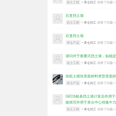
不容易。 GEO5岩土设计
•
岩土工程
库仑刘工
回答了问题 • 2 
效率，为项目的顺利实施奠定
石笼挡土墙
•
岩土工程
库仑刘工
回答了问题 • 2 
石笼挡土墙
•
库仑产品
库仑刘工
回答了问题 • 2 
请问对于衡重式挡土墙，贴稳
•
岩土工程
库仑刘工
回答了问题 • 2 
加筋土模块里面材料类型里面
•
库仑产品
库仑刘工
回答了问题 • 2 
GEO5桩基挡土墙计算后作用
能填写作用于承台中心得集中
•
岩土工程
库仑刘工
回答了问题 • 2 