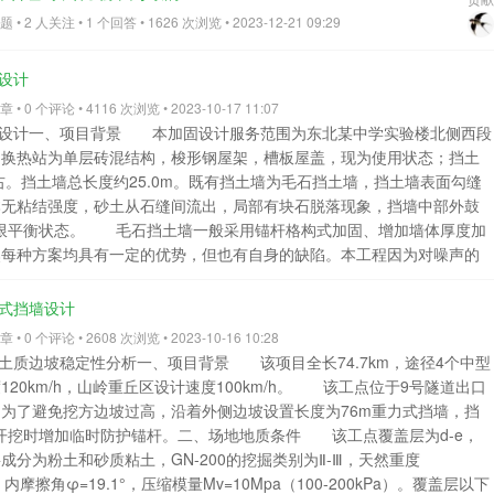
到记事本中，保存为TXT格式）。 根据提示依次进行操作即可，不再赘
• 2 人关注 • 1 个回答 • 1626 次浏览 • 2023-12-21 09:29
样式的【截面强度验算】不再有墙身截面验算选项，仅保留【施工缝验
任一位置进行截面强度验算，可以验算挡墙不同高度位置的截面强度，可
设计
截面和基础位置等不利位置。另外，导入的挡墙以最下面的线段作为基
入时，请不要导入凸榫结构。重力式挡土墙主要还是应该靠墙身自重来实
• 0 个评论 • 4116 次浏览 • 2023-10-17 11:07
凸榫当做构造措施放在施工图里面。 截面强度验算
土墙设计一、项目背景 本加固设计服务范围为东北某中学实验楼北侧西段
查看全部
，换热站为单层砖混结构，梭形钢屋架，槽板屋盖，现为使用状态；挡土
右。挡土墙总长度约25.0m。既有挡土墙为毛石挡土墙，挡土墙表面勾缝
本无粘结强度，砂土从石缝间流出，局部有块石脱落现象，挡墙中部外鼓
极限平衡状态。 毛石挡土墙一般采用锚杆格构式加固、增加墙体厚度加
然每种方案均具有一定的优势，但也有自身的缺陷。本工程因为对噪声的
小、墙顶无施工空间，故，上述加固方案均难以实施。 为保证学校学
工噪声较小的加固方案，且要兼顾施工作业面狭小的因素，故采用墙前扶
力式挡墙设计
进行加固。二、场地环境条件 为了解挡土墙场地地质条件，现场布设了
• 0 个评论 • 2608 次浏览 • 2023-10-16 10:28
挡土墙底，3#勘察孔布置于墙顶以外3.5m处。其中1#孔：0~0.90m为杂
、土质边坡稳定性分析一、项目背景 该项目全长74.7km，途径4个中型
岩。2#孔：0~2.60m为杂填土，2.60~3.50m为碎石土，3.50~3.80m为
20km/h，山岭重丘区设计速度100km/h。 该工点位于9号隧道出口
为杂填土，3.10~3.80m为硬可塑粉质黏土，3.80~4.70m为全风化砂岩，
为了避免挖方边坡过高，沿着外侧边坡设置长度为76m重力式挡墙，挡
岩，5.50~5.90m为中风化砂岩。 本区属季节性冻胀区，标准冻结深度为
开挖时增加临时防护锚杆。二、场地地质条件 该工点覆盖层为d-e，
。标准冻结深度范围内①杂填土应按具有冻胀性考虑，冻胀类别属弱冻胀，冻胀
分为粉土和砂质粘土，GN-200的挖掘类别为Ⅱ-Ⅲ，天然重度
胀类别属强冻胀性，冻胀等级为III级。 场地基本烈度7度，抗震设防烈
a，内摩擦角φ=19.1°，压缩模量Mv=10Mpa（100-200kPa）。覆盖层以下