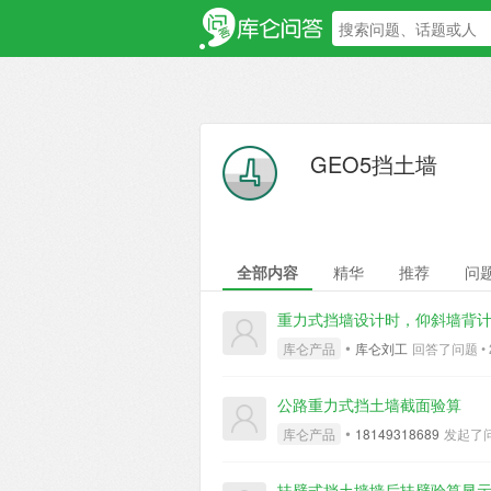
GEO5挡土墙
全部内容
精华
推荐
问
重力式挡墙设计时，仰斜墙背
•
库仑产品
库仑刘工
回答了问题 • 2 
公路重力式挡土墙截面验算
•
库仑产品
18149318689
发起了问题 
​扶壁式挡土墙墙后扶壁验算显