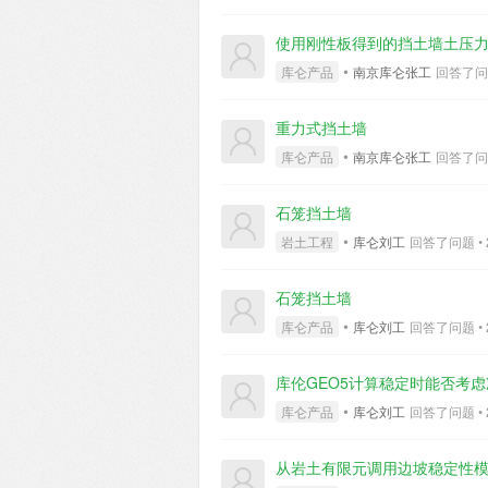
度为7度。设计基本地震加速度值
为强风化至全风化的古生代石炭纪的
类。三、设计方案 采用墙前
的单轴抗压强度σci=5MPa，地
使用刚性板得到的挡土墙土压
土墙施工前应将毛石挡土墙中破
风化到强风化的MPs Sk*，天然
•
库仑产品
南京库仑张工
回答了问题 
实；待砂浆达到设计强度的75
度指数GSI=35，霍克布朗岩石参
加固剖面图 1-1剖面挡土
EN1998-1的场地类别分类为
面挡土墙立板及扶壁配筋图四
重力式挡土墙
案 根据塞尔维亚欧标国家附录，
壁式挡墙进行计算，挡墙倾覆
•
稳定性分析及临时边坡支护设计采用
库仑产品
南京库仑张工
回答了问题 
壁悬臂式挡墙模型地基承载能
VⅡ、M100，钢筋型号为B5
挡土墙加固前及加固后的现场
边坡进行静态计算，其中霍克
石笼挡土墙
土墙的设计计算，但是南京库仑
及临时边坡防护如图。重力式挡墙
•
预估结果大致吻合。 项目竣
岩土工程
库仑刘工
回答了问题 • 2 
震工况墙前抗力为被动土压力
墙顶锅炉房、墙底实验楼的安
虑而增加墙前的土压力，同时欧标
果，证明了本墙前扶壁式加固
石笼挡土墙
故认为算得的滑移倾覆利用率满足
了GEO5软件的准确性和可靠
计算原理为太沙基理论，算得的地
•
库仑产品
库仑刘工
回答了问题 • 2 
根L型钢筋，钢筋直径为32m
EN1990-1中，短暂工况
库伦GEO5计算稳定时能否考
例如施工与修复阶段，故临时边
•
库仑产品
库仑刘工
回答了问题 • 2 
1DA3对于短暂工况对于不利
参数根据塞尔维亚规范也进行了
从岩土有限元调用边坡稳定性
四、总结 该项目为海外公路