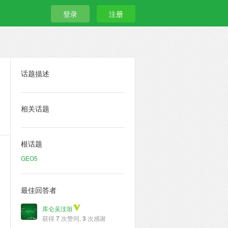
登录
注册
话题描述
相关话题
根话题
GEO5
最佳回答者
库仑吴汶垣
获得
7
次赞同,
3
次感谢