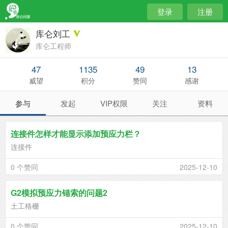
登录
注册
库仑刘工
库仑工程师
47
1135
49
13
威望
积分
赞同
感谢
参与
发起
VIP权限
关注
资料
连接件怎样才能显示添加预应力栏？
连接件
0 个赞同
2025-12-10
G2模拟预应力锚索的问题2
土工格栅
0 个赞同
2025-12-10