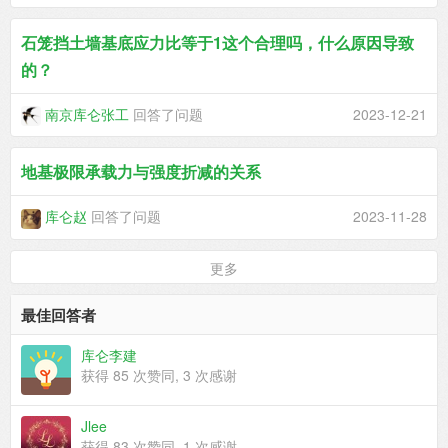
石笼挡土墙基底应力比等于1这个合理吗，什么原因导致
的？
南京库仑张工
回答了问题
2023-12-21
地基极限承载力与强度折减的关系
库仑赵
回答了问题
2023-11-28
更多
最佳回答者
库仑李建
获得
85
次赞同,
3
次感谢
Jlee
获得
83
次赞同,
1
次感谢