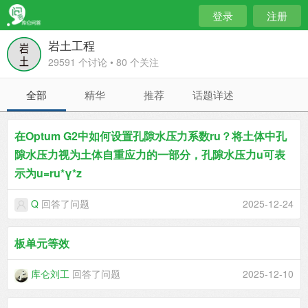
登录
注册
岩土工程
29591 个讨论 • 80 个关注
全部
精华
推荐
话题详述
在Optum G2中如何设置孔隙水压力系数ru？将土体中孔
隙水压力视为土体自重应力的一部分，孔隙水压力u可表
示为u=ru*γ*z
Q
回答了问题
2025-12-24
板单元等效
库仑刘工
回答了问题
2025-12-10