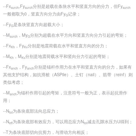
--Fx
,Fy
分别是超载在条块水平和竖直方向的分力，但Fy
surch
surch
surch
一般都取为0，竖直方向分力由Fy
记录；
G
--Fy
是条块竖直方向超载大小；
G
--M
，My
分别为超载在水平方向和竖直方向分力引起的弯矩；
surch
G
--Fx
，Fy
分别是地震荷载在水平和竖直方向的分力；
Kh
Kv
--M
，M
分别是地震荷载水平和竖向分力引起的弯矩；
Kh
Kv
--Fx
，Fy
分别是锚杆作用力在水平和竖直方向的分力，如果有
anch
anch
其他支护结构，如抗滑桩（ASPile）、土钉（nail）、筋带（reinf）则
类似考虑；
--M
为锚杆作用引起的弯矩，注意符号一般为正，表示起抗滑作
anch
用；
--N
为条块底部法向总应力；
tot
--N
为条块底部有效应力，可以用总应力N
减去孔隙水压力U得到；
eff
tot
--T为条块底部切向抗剪力，与滑动方向相反；