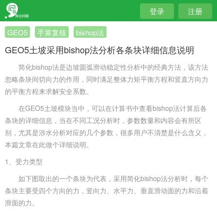
登录
注册
GEO5
手算复核
bishop法
GEO5土坡采用bishop法分析各条块详细信息说明
简化bishop法是边坡圆弧滑动稳定性分析中的经典方法，该方法
忽略条块间切向力的作用，同时满足整体力矩平衡方程和竖直方向力
的平衡方程来求解安全系数。
在GEO5土坡模块当中，可以在计算书中查看bishop法计算后各
条块的详细信息，当在不同工况分析时，参数数量和内容会有所区
别，尤其是涉水分析对应的几个参数，很多用户不清楚是什么含义，
本篇文章在此做个详细说明。
1、受力类型
如下图取出的一个条块为代表，采用简化bishop法分析时，每个
条块主要受四个方向的力，竖向力、水平力、垂直滑动面的力和沿着
滑面的力。