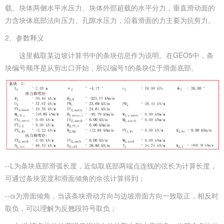
载、块体两侧水平水压力、块体外部超载的水平分力，垂直滑动面的
力含块体底部法向压力、孔隙水压力，沿着滑面的力主要为抗剪力。
2、参数释义
这里截取某边坡计算书中的条块信息作为说明。在GEO5中，条
块编号顺序是从剪出口开始，所以编号1的条块位于滑面底部。
--L为条块底部滑弧长度，近似取底部两端点连线的弦长为计算长度，
可通过条块宽度和滑面倾角的余弦计算得到；
--α为滑面倾角，当该条块滑动方向与边坡滑面方向一致取正，相反时
取负，可以理解为反翘段符号取负；