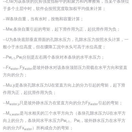
--c,fai为该条块的抗剪强度指标中的粘聚力和内摩擦角，当某个条块位
于多个土层中时，软件会按照宽度取加权平均值来计算；
--W条块自重，当有水时，按饱和容重计算；
--Mw,条块自重引起的弯矩，起下滑作用为正，起抗滑作用为负；
--U为条块底部垂直滑面的孔隙水压力，孔隙水压力按照水头计算，一
般小于水位高度，但在骤降工况中水头可高于水位高度；
--Pw
,Pw
分别是左右两个条块对本条块的水平水压力；
i-1
i
--Fx
,Fy
是坡外静水对该条块顶部压力荷载在水平方向和竖直
water
water
方向的分力；
--Mu,y是条块孔隙水压力U在竖直方向上的分力引起的弯矩，起下滑
作用为正，起抗滑作用为负；
--M
只是坡外静水压力在竖直方向的分力Fy
引起的弯矩；
water,y
water
--M
是与水相关的三个水平方向力（条块孔隙水压力U在水平方
x,water
向上的分力，条块间水平水压力Pw
、Pw
，坡外静水压力在水平方
i-1
i
向的分力Fx
）所构成合力的弯矩；
water