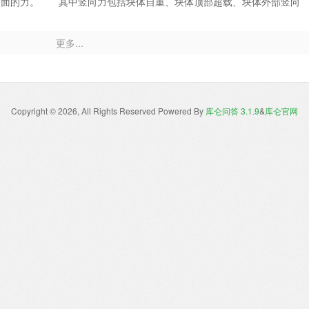
滑面的力。 其中竖向力包括块体自重、块体顶部超载、块体外部竖向
力包括块体外部水平向水压力、水平地震荷载、块体两侧水平水压力、块
滑动面的力含块体底部法向压力、孔隙水压力，沿着滑面的力主要为抗剪
更多...
边坡计算书中的条块信息作为说明。在GEO5中，条块编号顺序是从剪
于滑面底部。--L为条块底部滑弧长度，近似取底部两端点连线的弦长为计
倾角的余弦计算得到；--α为滑面倾角，当该条块滑动方向与边坡滑面方
解为反翘段符号取负；--c,fai为该条块的抗剪强度指标中的粘聚力和内
层中时，软件会按照宽度取加权平均值来计算；--W条块自重，当有水
Copyright © 2026, All Rights Reserved
Powered By
库仑问答 3.1.9
&
库仑官网
条块自重引起的弯矩，起下滑作用为正，起抗滑作用为负；--U为条块底部
水压力按照水头计算，一般小于水位高度，但在骤降工况中水头可高于水
左右两个条块对本条块的水平水压力；--Fxwater,Fywater是坡外静水对该条
直方向的分力；--Mu,y是条块孔隙水压力U在竖直方向上的分力引起的弯
负；--Mwater,y只是坡外静水压力在竖直方向的分力Fywater引起的
水相关的三个水平方向力（条块孔隙水压力U在水平方向上的分力，条块间水平水
在水平方向的分力Fxwater）所构成合力的弯矩；--Fxsurch,Fysurch分
力，但Fysurch一般都取为0，竖直方向分力由FyG记录；--FyG是条
ch，MyG分别为超载在水平方向和竖直方向分力引起的弯矩；--FxKh，
竖直方向的分力；--MKh，MKv分别是地震荷载水平和竖向分力引起的弯
ch分别是锚杆作用力在水平和竖直方向的分力，如果有其他支护结构，如抗滑桩
、筋带（reinf）则类似考虑；--Manch为锚杆作用引起的弯矩，注意符号一般
t为条块底部法向总应力；--Neff为条块底部有效应力，可以用总应力Ntot