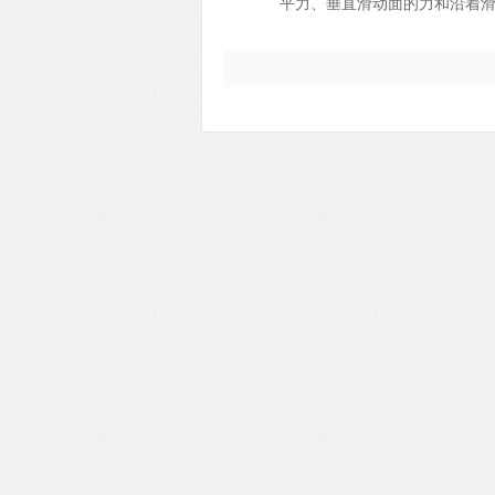
平力、垂直滑动面的力和沿着
水压力、竖向地震荷载，水平
体外部超载的水平分力，垂直
力。2、参数释义 这里截取某
出口开始，所以编号1的条块位
算长度，可通过条块宽度和滑面
向一致取正，相反时取负，可以理
摩擦角，当某个条块位于多个土
时，按饱和容重计算；--Mw,
垂直滑面的孔隙水压力，孔隙
位高度；--Pwi-1,Pwi分别是
块顶部压力荷载在水平方向和竖
矩，起下滑作用为正，起抗滑作用为
弯矩；--Mx,water是与
压力Pwi-1、Pwi，坡外静水压力
别是超载在条块水平和竖直方向的分
块竖直方向超载大小；--Msur
FyKv分别是地震荷载在水平和
矩；--Fxanch，Fyan
（ASPile）、土钉（nail）
为正，表示起抗滑作用；--Nto