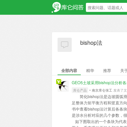
bishop法
全部内容
精华
推荐
关
GEO5土坡采用bishop法分
•
库仑产品
南京库仑张工
发表了文章 
简化bishop法是边坡圆弧
足整体力矩平衡方程和竖直方
书中查看bishop法计算后
是涉水分析对应的几个参数，
如下图取出的一个条块为代表，