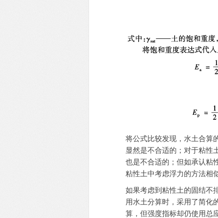
将公式比较发现，水土合算
显然是不合适的；对于粘性
也是不合适
的；但如承认粘
粘性土中考虑浮力的方法相
如果考虑到粘性土的固结不
用水土分算时，采用了简化
算，但强度指标却仍使用总