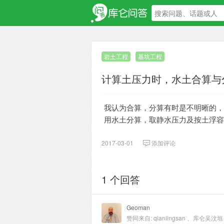
岩土工程
基坑工程
计算土压力时，水土合算与
我认为合算，分算有时是不明晰的，
用水土分算，取静水压力及按土浮容
2017-03-01
添加评论
1 个回答
Geoman
赞同来自:
qianlingsan
、
库仑吴汶垣