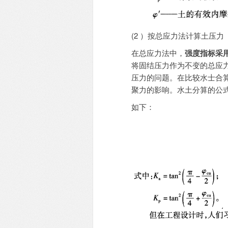
(2 ）按总应力法计算土压力
在总应力法中，
强度指标采
将固结压力作为不变的总应
压力的问题。在比较水士合
聚力的影响。水土分算的公
如下：