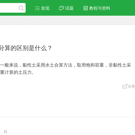
发现
话题
教程与资料
分算的区别是什么？
一般来说，黏性土采用水土合算方法，取用
饱和容重，非黏性土采
重计算的土压力。
分享
、
杜