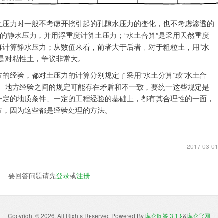
土压力时一般不考虑开挖引起的孔隙水压力的变
化，也不考虑渗透的
部的静水压力，并用浮重度计算土
压力；“水土合算”是采用天然重度
再计算静水压力；从
数值来看，前者大于后者，对于粗粒土，用“水
是对粘
性土，争议非常大。
方的经验，都对土压力的计算分别规定了采用“水
土分算”或“水土合
间、地方经验之间的规定可能存在矛
盾和不一致，要统一这些规定是
一定的地质条件、一定
的工程经验的基础上，都有其合理性的一面，
方，因为
这些都是经验处理的方法。
2017-03-01
要回答问题请先
登录
或
注册
Copyright © 2026, All Rights Reserved
Powered By
库仑问答 3.1.9
&
库仑官网