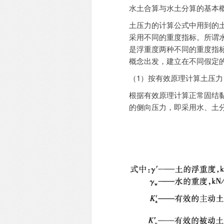
水土合算与水土分算的基本
土压力的计算公式中用到的
采用不同的重度指标。所谓
是浮重度两种不同的重度指
概念出发，建立在不同假定
（1）按有效原理计算土压力
根据有效原理计算正常固结黏
的侧向压力，即采用水、土