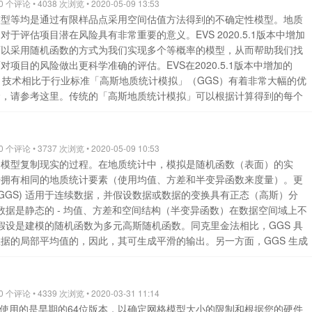
个评论 • 4038 次浏览 • 2020-05-09 13:53
le”，如下：其中变差函数的主方向被设置为水平朝北，意味着插值过程中岩
模型等均是通过有限样品点采用空间估值方法得到的不确定性模型。地质
默认模式创建岩性地质模型，我们提取模型剖面效果如图2所示：砂砾岩
于评估项目潜在风险具有非常重要的意义。EVS 2020.5.1版本中增加
。图2 采用简单模式的各向异性地质模型剖面图 当我们调整各向异性模
可以采用随机函数的方式为我们实现多个等概率的模型，从而帮助我们找
）为高级（“Advanced”），并设置变差函数主方向的角度，如下： 重新插值并创
项目的风险做出更科学准确的评估。EVS在2020.5.1版本中增加的
图3所示：岩层有明显的倾角，更加接近实际的情况。图3 采用高级各向
）技术相比于行业标准「高斯地质统计模拟」（GGS）有着非常大幅的优
如果采用EVS岩性建模的方式，我们可以对钻孔数据进行观察分析及地
念，请参考这里。传统的「高斯地质统计模拟」可以根据计算得到的每个
模中的各向异性中的高级参数设置，从而高效便捷的创建更加符合实际情
个实现（可能的情况），以此展示地质统计模型偏离名义预测（无偏预
质统计模拟的方法需要进行大量的计算，这使得创建一个实现就是需要很
建名义模型（无偏模型）的时间。另外，这种方法创建的多个实现之间的
个评论 • 3737 次浏览 • 2020-05-09 10:53
得结果中会产生很多噪音，从而不符合真实的物理世界。EVS的「快速
用模型复制现实的过程。在地质统计中，模拟是随机函数（表面）的实
克服传统「高斯地质统计模拟」的这些缺点，且可以应用于所有EVS中
据拥有相同的地质统计要素（使用均值、方差和半变异函数来度量）。更
速地质统计实现」技术，我们可以：创建2D和3D分析数据模型（污染
GGS) 适用于连续数据，并假设数据或数据的变换具有正态（高斯）分
层模型的实现 - 需采用克里金或自然临近点法插值创建平滑或非平滑岩
数据是静态的 - 均值、方差和空间结构（半变异函数）在数据空间域上不
间的一小部分就可以完成所有实现的创建可以人为控制统计涨落的波长和
要假设是建模的随机函数为多元高斯随机函数。同克里金法相比，GGS 具
置简单或三维各向异性「快速地质统计实现」技术提供了另外一种优于
据的局部平均值的，因此，其可生成平滑的输出。另一方面，GGS 生成
) " 技术的不确定性评估工具，原因如下："Min/Max" 技术仅可用于2D和3D分析数
，因为 GGS 将克里金法中丢失的局部变异性重新添加到了其生成的表面
只能提供整个模型范围内最不利和最有利的情况现实世界中，从统计学的角度不可
特定位置的预测值中的变异性，其平均值为零，这样，很多 GGS 实现的平
置都是最不利或最有利的情况使用「快速地质统计实现」技术可以创建大
图对此概念进行了说明。各种实现以一组堆叠输出图层的形式表示出来，
个评论 • 4339 次浏览 • 2020-03-31 11:14
现）「快速地质统计实现」技术也可以通过置信度来控制其波动，这点和
斯分布，其平均值等于该位置的克里金估计值，而扩散程度则由该位置上
的，使用的是早期的64位版本，以确定网格模型大小的限制和根据您的硬件
快速地质统计实现」技术可用于EVS中的任何模型类型以下视频展示了一个三维污