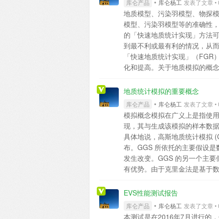
•
库仑产品
库仑杨工
发表了文章 • 0 
向异性模式采用默认的“simp
地质模型、污染羽模型、物探
层会在水平方向进行连接。采用
模型、污染羽模型等的准确性，对
分布呈水平状，不符合实际情况
的「快速地质统计实现」方法
式（“Anisotropy Mod”
到最不利或最有利的情况，从而对
建岩性模型后，提取剖面效果如
「快速地质统计实现」（FGR
异性设置的岩性模型剖面因此，
化和提高。关于地质模拟的概
质专业判断，利用EVS岩性建
网格节点上的标准差来提供多
况的岩性模型。
查看全部
测）的情况。用于实现高斯地
地质统计模拟的重要概念
长的时间，甚至远远超过了创
•
库仑产品
库仑杨工
发表了文章 • 0 
波动大小和网格大小一致，这使
模拟概念模拟在广义上是指使
地质统计实现」技术可以很好的
现，其与生成该模拟的样本数
可创建的真三维模型。利用「快
具体地说，高斯地质统计模拟 (
羽、物探模型等）的实现创建地
布。GGS 所依托的主要假设是
性模型的实现创建名义模型时
发生改变。GGS 的另一个主
波幅可以为统计涨落的波幅设
有优势。由于克里金法是基于数
EVS "Min/Max (plume
的局部变异性的制图表达比较好
据模型"Min/Max" 技术
中。对于由 GGS 实现添加到
EVS性能测试报告
能出现场地中或模型中每个位
均值会趋向于克里金预测。下
•
库仑产品
库仑杨工
发表了文章 • 0 
量更符合真实世界的情况（实
并且特定坐标位置的值服从高
本测试是在2016年7月进行
"Min/Max" 技术一样「