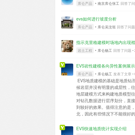
•
库仑产品
南京库仑张工
回答了问题 
evs如何进行坡度分析
•
库仑产品
库仑吴汶垣
回答了问题 • 
指示克里格建模时场地内出现
•
岩土工程
库仑杨工
回答了问题 • 2 
EVS岩性建模各向异性案例展示
•
库仑产品
库仑杨工
发表了文章 • 0 
EVS地质建模的基础是地质钻
候岩层并没有明显的成层性，
地层建模方式来构建地质模型往
对钻孔数据进行层序划分，直
到较好的效果。值得注意的是，
北，因此有些情况下不能很好
置中，调整相应参数，让岩性
模型效果：图1是钻孔的情况，
EVS快速地质统计实现介绍
析，可以认为该岩层具有一定的倾角。