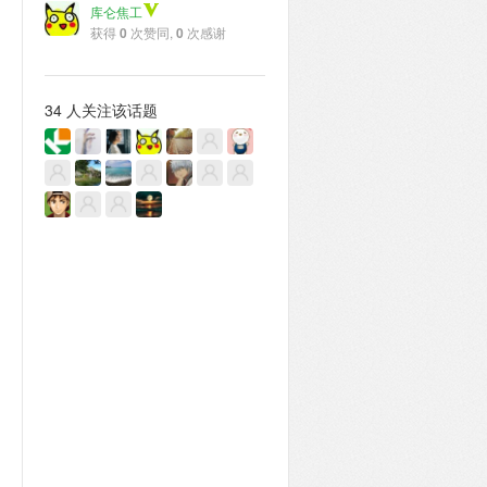
库仑焦工
获得
0
次赞同,
0
次感谢
34 人关注该话题