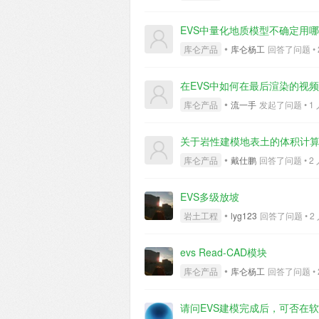
EVS中量化地质模型不确定用
•
库仑产品
库仑杨工
回答了问题 • 2 
在EVS中如何在最后渲染的视
•
库仑产品
流一手
发起了问题 • 1 人关
关于岩性建模地表土的体积计
•
库仑产品
戴仕鹏
回答了问题 • 2 人关
EVS多级放坡
•
岩土工程
lyg123
回答了问题 • 2 人
evs Read-CAD模块
•
库仑产品
库仑杨工
回答了问题 • 2 
请问EVS建模完成后，可否在