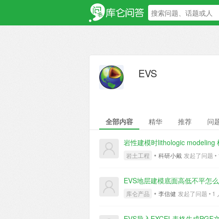
EVS
全部内容
精华
推荐
问
岩性建模时lithologic mod
•
岩土工程
科研小戴
发起了问题 • 1 
EVS地层建模底面高低不平怎
•
库仑产品
李信健
发起了问题 • 1 人关
EVS导入EXCEL表格生成PG