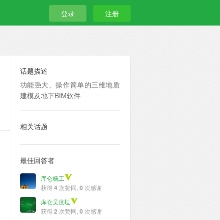
登录
注册
话题描述
功能强大、操作简单的三维地质
建模及地下BIM软件
相关话题
最佳回答者
库仑杨工
获得
4
次赞同,
0
次感谢
库仑吴汶垣
获得
2
次赞同,
0
次感谢