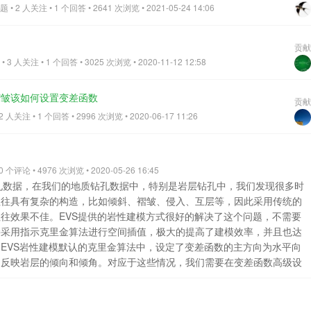
• 2 人关注 • 1 个回答 • 2641 次浏览 • 2021-05-24 14:06
贡献
3 人关注 • 1 个回答 • 3025 次浏览 • 2020-11-12 12:58
褶皱该如何设置变差函数
贡献
人关注 • 1 个回答 • 2996 次浏览 • 2020-06-17 11:26
个评论 • 4976 次浏览 • 2020-05-26 16:45
孔数据，在我们的地质钻孔数据中，特别是岩层钻孔中，我们发现很多时
往往具有复杂的构造，比如倾斜、褶皱、侵入、互层等，因此采用传统的
往效果不佳。EVS提供的岩性建模方式很好的解决了这个问题，不需要
接采用指示克里金算法进行空间插值，极大的提高了建模效率，并且也达
EVS岩性建模默认的克里金算法中，设定了变差函数的主方向为水平向
的反映岩层的倾向和倾角。对应于这些情况，我们需要在变差函数高级设
模型更加符合实际。下面用一个真实案例来展示调整各向异性参数前后的
我们可以发现，钻孔中砂砾岩的样本呈现出一定的倾斜角度，结合地质分
图1 钻孔数据分析 在EVS岩性插值模块Indicator_geology中，各