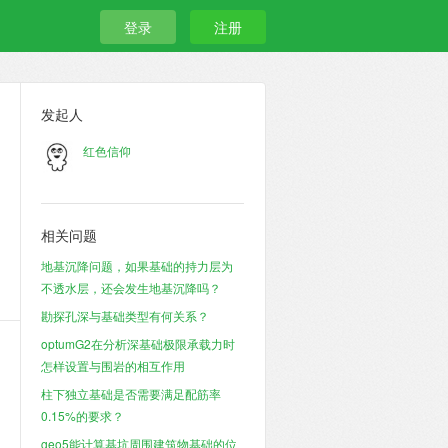
登录
注册
发起人
红色信仰
相关问题
地基沉降问题，如果基础的持力层为
不透水层，还会发生地基沉降吗？
勘探孔深与基础类型有何关系？
optumG2在分析深基础极限承载力时
怎样设置与围岩的相互作用
柱下独立基础是否需要满足配筋率
0.15%的要求？
geo5能计算基坑周围建筑物基础的位