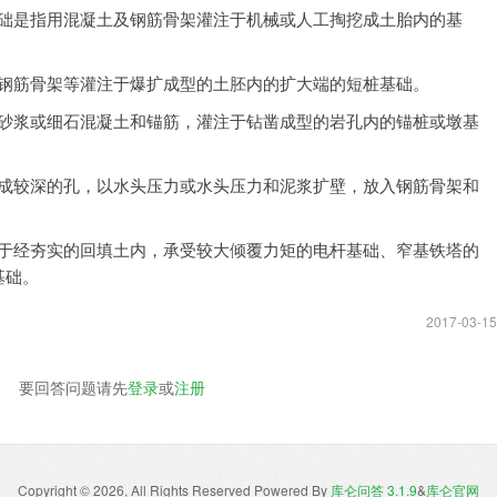
类基础是指用混凝土及钢筋骨架灌注于机械或人工掏挖成土胎内的基
土和钢筋骨架等灌注于爆扩成型的土胚内的扩大端的短桩基础。
水泥砂浆或细石混凝土和锚筋，灌注于钻凿成型的岩孔内的锚桩或墩基
具钻成较深的孔，以水头压力或水头压力和泥浆扩壁，放入钢筋骨架和
指埋于经夯实的回填土内，承受较大倾覆力矩的电杆基础、窄基铁塔的
基础。
2017-03-15
要回答问题请先
登录
或
注册
Copyright © 2026, All Rights Reserved
Powered By
库仑问答 3.1.9
&
库仑官网