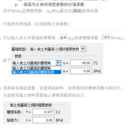
µ
-
基底与土体间强度参数的分项系数
式中tanφ
是摩擦系数，φ
和c
通过在[
基础
]菜单设置。
d
d
d
可选择天然地基（自动获取土体参数）
可以输入岩土对基底的摩擦角（
φ
)或者摩擦系数（
tanφ
）
d
d
如下
选择条形基础需要，依据基础材料，设置相应的摩擦系数与粘结力，
当选择混凝土材料需要输入摩擦系数跟粘结力。