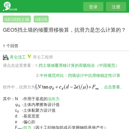
登录
注册
GEO5挡土墙
GEO5
GEO5挡土墙的倾覆滑移验算，抗滑力是怎么计算的？
1 个回答
库仑沈工
库仑工程师
请点击这里查看：1.
挡土墙倾覆滑移计算的荷载组合（中国规范）
2.
中外规范对比：挡墙设计中抗滑移稳定性计算
软件中，抗滑力为
，
点击查看
。
其中：
N
-
作用于基底的
法向力
φ
-
土体内摩擦角设计值
d
c
-
土体黏聚力设计值
d
d
-
基底宽度
e
-
偏心距
F
-
抗力
（因土工织物加筋或石笼网钢筋悬挑产生）
res