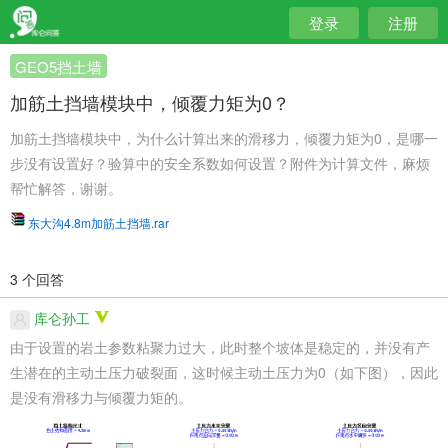
登录
注册
GEO5挡土墙
加筋土挡墙模块中，倾覆力矩为0？
加筋土挡墙模块中，为什么计算出来的滑移力，倾覆力矩为0，是哪一
步没有设置好？验算中的安全系数如何设置？附件为计算文件，麻烦
帮忙解答，谢谢。
东大沟4.8m加筋土挡墙.rar
3 个回答
库仑孙工
由于设置的岩土参数粘聚力过大，此时整个坡体是稳定的，并没有产
生潜在的主动土压力破裂面，这时候主动土压力为0（如下图），因此
是没有滑移力与倾覆力矩的。