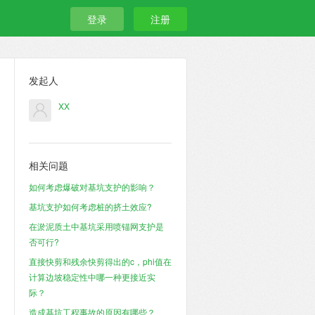
登录
注册
发起人
XX
相关问题
如何考虑爆破对基坑支护的影响？
基坑支护如何考虑桩的挤土效应?
在淤泥质土中基坑采用喷锚网支护是
否可行?
直接快剪和残余快剪得出的c，phi值在
计算边坡稳定性中哪一种更接近实
际？
造成基坑工程事故的原因有哪些？