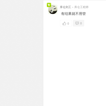
-
库仑刘工
库仑工程师
有结果就不用管
0
0