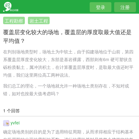
登录
注册
工程勘察
岩土工程
覆盖层变化较大的场地，覆盖层的厚度取最大值还是
平均值？
在判别场地类型时，场地土为中软土，由于拟建场地位于山前，第四
系覆盖层厚度变化较大，东部是基岩裸露，西部则有6m 硬可塑状含
砾粉质黏土，属冲洪积土，在计算覆盖层厚度时，是取最大值还时平
均值，我们这里两位高工两种说法。
我们总工的理论，一个场地就允许一种场地土类别存在，不知对或
错，如对也按最大值考虑吗？
1 个回答
yvfei
确定场地类别的目的是为了选用特征周期，从而求得相应于结构基本