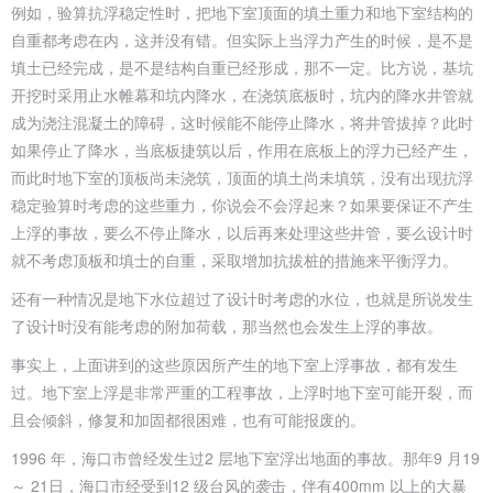
例如，验算抗浮稳定性时，把地下室顶面的填土重力和地下室结构的
自重都考
虑在内，这并没有错。但实际上当浮力产生的时候，是不是
填土已经完成，是不是
结构自重已经形成，那不一定。比方说，基坑
开挖时采用止水帷幕和坑内降水，在
浇筑底板时，坑内的降水井管就
成为浇注混凝土的障碍，这时候能不能停止降水，
将井管拔掉？此时
如果停止了降水，当底板捷筑以后，作用在底板上的浮力已经产
生，
而此时地下室的顶板尚未浇筑，顶面的填土尚未填筑，没有出现抗浮
稳定验算
时考虑的这些重力，你说会不会浮起来？如果要保证不产生
上浮的事故，要么不停
止降水，以后再来处理这些井管，要么设计时
就不考虑顶板和填士的自重，采取增
加抗拔桩的措施来平衡浮力。
还有一种情况是地下水位超过了设计时考虑的水位，也就是所说发生
了设计
时没有能考虑的附加荷载，那当然也会发生上浮的事故。
事实上，上面讲到的这些原因所产生的地下室上浮事故，都有发生
过。地下室
上浮是非常严重的工程事故，上浮时地下室可能开裂，而
且会倾斜，修复和加固都很困难，也有可能报废的。
1996 年，海口市曾经发生过2 层地下室浮出地面的事故。那年9 月19
～ 21
日，海口市经受到12 级台风的袭击，伴有400mm 以上的大暴