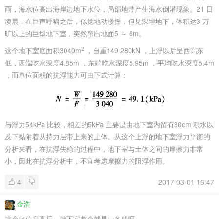
雨，海水位高出海岸
边地下水位，局部地带产生海水倒灌现象。21 日
凌晨，在巨声呼啸之后，似觉地动
楼摇，但见深埋地下，体积达3 万
旷以上的巨型地下室，突然窜出地面5 ～ 6m。
2
这个地下室底面积3040m
，自重149 280kN ，上浮以后呈西高东
低，西端吃水
深度4.85m ，东端吃水深度5.95m ，平均吃水深度5.4m
，而单位面积的抗浮能力可
由下式计算：
与浮力54kPa 比较，相差的5kPa 主要是由地下室内留有30cm 积水以
及下黏
附着从持力层带上来的土体。从这个上浮的地下室浮力平衡的
分析来看，在抗浮
失稳的过程中，地下室与土体之间的摩擦力非常
小，因此在抗浮分析中，不宜考虑
摩擦力的阻浮作用。
4
2017-03-01 16:47
金浩
这个水位升高后，地下室整个就是一条船啊