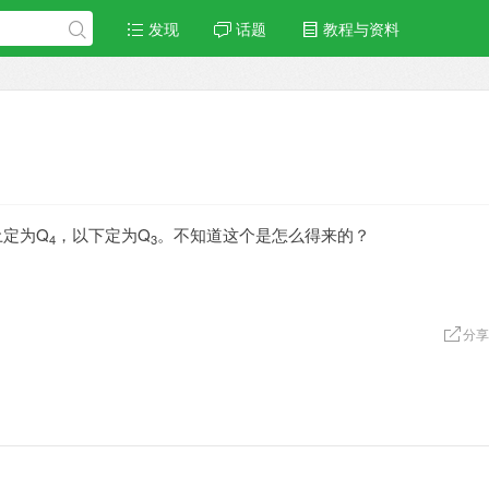
发现
话题
教程与资料
土定为Q
，以下定为Q
。不知道这个是怎么得来的？
4
3
分享