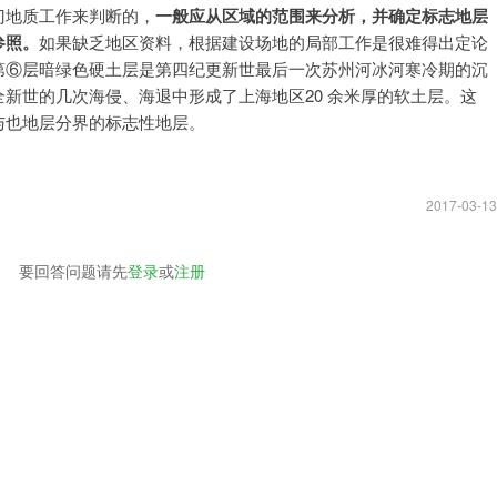
门地质工作来判断的，
一般应从区域的范围来分析，并确定标志地层
参照。
如果缺乏地区资料，根据建设场地的局部工作是很难得出定论
第⑥层暗绿色硬土层是第四纪更新世最后一次苏州河冰河寒冷期的沉
新世的几次海侵、海退中形成了上海地区20 余米厚的软土层。这
与也地层分界的标志性地层。
2017-03-13
要回答问题请先
登录
或
注册