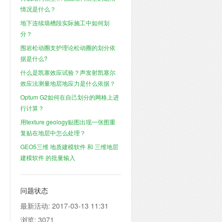
情况是什么？
地下连续墙槽段实际施工中如何划
分？
围岩松动圈支护理论松动圈的划分依
据是什么?
什么是凯塞效应试验？声发射凯塞尔
效应法测量地层地应力是什么依据？
Optum G2如何在自己划分的网格上进
行计算？
用texture geology贴图出现一张图重
复贴在地层中怎么处理？
GEO5三维 地质建模软件 和 三维地层
建模软件 的批量输入
问题状态
最新活动:
2017-03-13 11:31
浏览:
3071