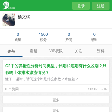
登录
注册
杨文斌
0
1960
0
0
威望
积分
赞同
感谢
参与
发起
VIP权限
关注
资料
G2中的弹塑性分析时间类型，长期和短期有什么区别？只
影响土体排水渗流情况？
懂了，谢谢，请问这个h*是什么参数？水位差？
0 个赞同
2020-06-04
更多
更多