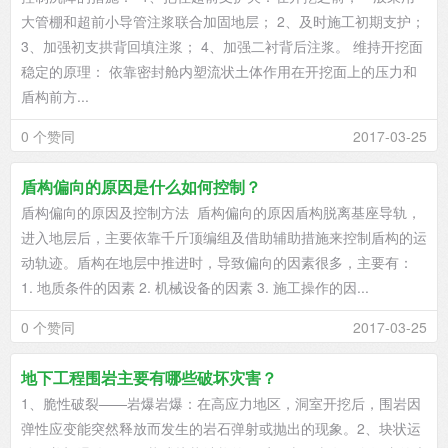
大管棚和超前小导管注浆联合加固地层； 2、及时施工初期支护；
3、加强初支拱背回填注浆； 4、加强二衬背后注浆。 维持开挖面
稳定的原理： 依靠密封舱内塑流状土体作用在开挖面上的压力和
盾构前方...
0 个赞同
2017-03-25
盾构偏向的原因是什么如何控制？
盾构偏向的原因及控制方法 盾构偏向的原因盾构脱离基座导轨，
进入地层后，主要依靠千斤顶编组及借助辅助措施来控制盾构的运
动轨迹。盾构在地层中推进时，导致偏向的因素很多，主要有：
1. 地质条件的因素 2. 机械设备的因素 3. 施工操作的因...
0 个赞同
2017-03-25
地下工程围岩主要有哪些破坏灾害？
1、脆性破裂——岩爆岩爆：在高应力地区，洞室开挖后，围岩因
弹性应变能突然释放而发生的岩石弹射或抛出的现象。2、块状运