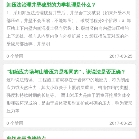
卸压法治理井壁破裂的力学机理是什么？
1、采用卸压法治理破裂井壁后，井壁会二次破裂（如果外壁不局
部压碎，井壁不会压缩，不能卸压）。破裂过程分3个阶段：a. 卸
压槽上下内壁内侧混凝土径向劈裂；b. 裂缝竖向向内壁卸压槽的
上下远处、径向从内壁内侧向外壁扩展；c. 卸压槽位置对应的外
壁段局部压碎，井壁明...
0 个赞同
2017-03-25
“初始应力场与山岩压力是相同的”，该说法是否正确？
这种说法错误。 工程施工前就存在于岩体中的地应力，称为初始
应力或天然应力，其大小取决于上覆岩层重量、构造作用的类型、
强度和持续时期的长短等。 而山岩压力是由于洞室开挖后岩体变
形和破坏形成的，是由于岩体变形对支护或衬砌的压力，称为变形
压力等...
0 个赞同
2017-03-25
剪切变形曲线特点