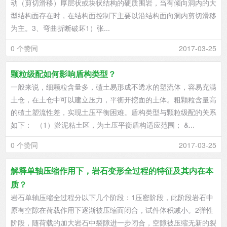
动（剪切滑移）厚层状或块状结构的硬质围岩，当有倾向洞内的大
型结构面存在时，在结构面控制下主要以沿结构面向洞内剪切滑移
为主。3、弯曲折断破坏1）张...
0 个赞同
2017-03-25
颗粒级配如何影响盾构类型？
一般来说，细颗粒含量多，碴土易形成不透水的塑流体，容易充满
土仓，在土仓中可以建立压力，平衡开挖面的土体。粗颗粒含量高
的碴土塑流性差，实现土压平衡困难。盾构类型与颗粒级配的关系
如下： （1）淤泥粘土区，为土压平衡盾构适应范围； &...
0 个赞同
2017-03-25
解释单轴压缩作用下，岩石变形全过程的特征及其内在本
质？
岩石单轴压缩全过程分以下几个阶段：1压密阶段，此阶段岩石中
原有空隙在荷载作用下逐渐被压缩而闭合，试件体积减小。2弹性
阶段，随荷载的加大岩石中裂隙进一步闭合，空隙被压缩无新的裂