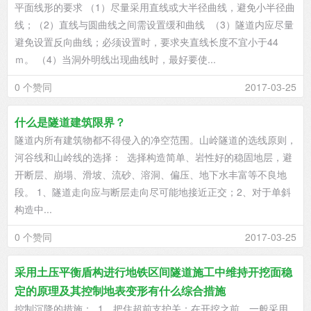
平面线形的要求 （1）尽量采用直线或大半径曲线，避免小半径曲
线；（2）直线与圆曲线之间需设置缓和曲线 （3）隧道内应尽量
避免设置反向曲线；必须设置时，要求夹直线长度不宜小于44
ｍ。 （4）当洞外明线出现曲线时，最好要使...
0 个赞同
2017-03-25
什么是隧道建筑限界？
隧道内所有建筑物都不得侵入的净空范围。山岭隧道的选线原则，
河谷线和山岭线的选择： 选择构造简单、岩性好的稳固地层，避
开断层、崩塌、滑坡、流砂、溶洞、偏压、地下水丰富等不良地
段。 1、隧道走向应与断层走向尽可能地接近正交；2、对于单斜
构造中...
0 个赞同
2017-03-25
采用土压平衡盾构进行地铁区间隧道施工中维持开挖面稳
定的原理及其控制地表变形有什么综合措施
控制沉降的措施： 1、把住超前支护关：在开挖之前，一般采用