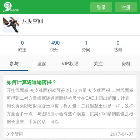
登录
注册
八度空间
0
1490
1
0
威望
积分
赞同
感谢
参与
发起
VIP权限
关注
资料
如何计算隧道塌落拱？
开挖线面积-初支线面积就可得道初支方量 初支线面积-二衬线面积
可得到二衬方量根据隧道断面结构尺寸在CAD上画出断面，计算
周长再乘以喷射混凝土厚度，得方量，二衬混凝土也是一样，这样
方量会多一点，与图纸所示会有些许误差。拱架和衬砌钢筋也是根
据长度来。手算的话：可以...
0 个赞同
2017-04-07